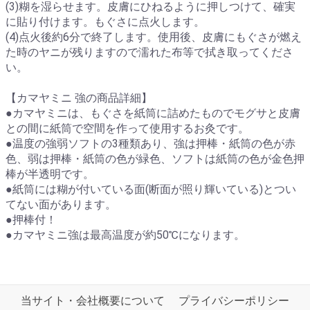
(3)糊を湿らせます。皮膚にひねるように押しつけて、確実
に貼り付けます。もぐさに点火します。
(4)点火後約6分で終了します。使用後、皮膚にもぐさが燃え
た時のヤニが残りますので濡れた布等で拭き取ってくださ
い。
【カマヤミニ 強の商品詳細】
●カマヤミニは、もぐさを紙筒に詰めたものでモグサと皮膚
との間に紙筒で空間を作って使用するお灸です。
●温度の強弱ソフトの3種類あり、強は押棒・紙筒の色が赤
色、弱は押棒・紙筒の色が緑色、ソフトは紙筒の色が金色押
棒が半透明です。
●紙筒には糊が付いている面(断面が照り輝いている)とつい
てない面があります。
●押棒付！
●カマヤミニ強は最高温度が約50℃になります。
当サイト・会社概要について
プライバシーポリシー