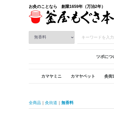
お灸のことなら 創業1659年（万治2年）
ツボにつ
カマヤミニ
カマヤペット
灸街
強
弱
ソフト
弱ＦＩＴ
無香
森林
全商品
灸街道
無香料