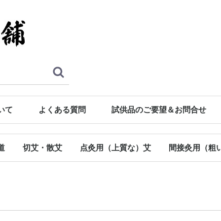
いて
よくある質問
試供品のご要望＆お問合せ
道
切艾・散艾
点灸用（上質な）艾
間接灸用（粗
料
浴
特撰最上点灸用もぐさ
最上点灸用もぐさ
点灸用もぐさ
間接灸用もぐさ
灸頭針用もぐさ
温灸用もぐさ