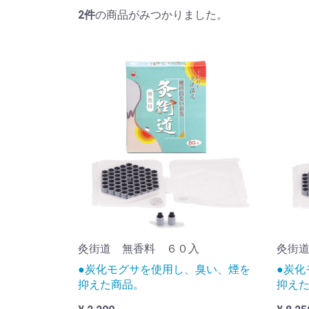
2
件
の商品がみつかりました。
灸街道 無香料 ６０入
灸街
●炭化モグサを使用し、臭い、煙を
●炭化
抑えた商品。
抑え