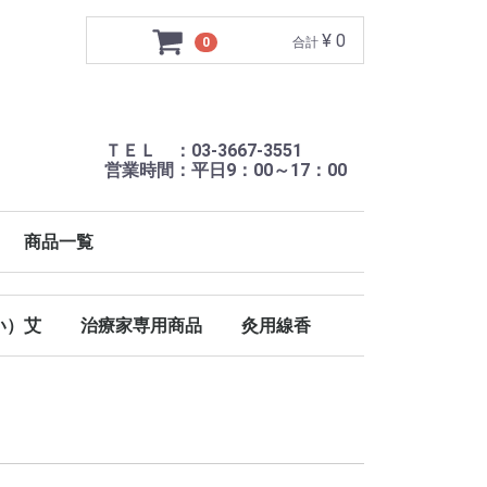
¥ 0
0
合計
ＴＥＬ ：03-3667-3551
営業時間：平日9：00～17：00
商品一覧
い）艾
治療家専用商品
灸用線香
みそ・にんにく灸用もぐさ
温暖
カマヤミニスモークレス