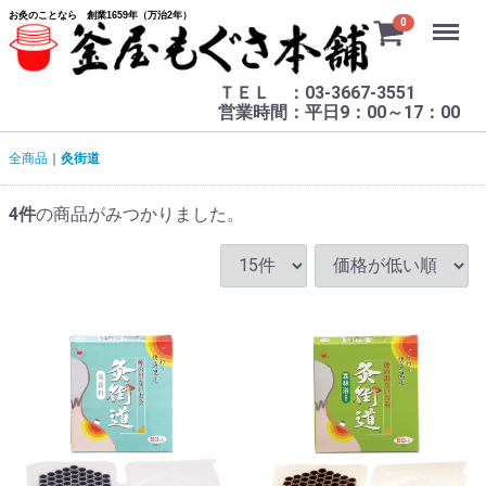
お灸のことなら 創業1659年（万治2年）
Menu
0
ＴＥＬ ：03-3667-3551
営業時間：平日9：00～17：00
全商品
灸街道
4
件
の商品がみつかりました。