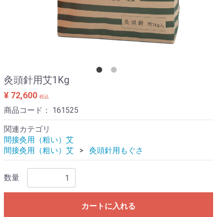
灸頭針用艾1Kg
¥ 72,600
税込
商品コード：
161525
関連カテゴリ
間接灸用（粗い）艾
間接灸用（粗い）艾
灸頭針用もぐさ
数量
カートに入れる